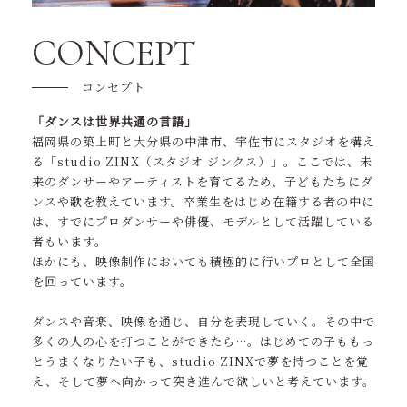
ニュース
CONCEPT
コンテンツ
コンセプト
アクセス
「ダンスは世界共通の言語」
福岡県の築上町と大分県の中津市、宇佐市にスタジオを構え
お問い合わせ
る「studio ZINX（スタジオ ジンクス）」。ここでは、未
来のダンサーやアーティストを育てるため、子どもたちにダ
ンスや歌を教えています。卒業生をはじめ在籍する者の中に
tel. 0930-56-2021
は、すでにプロダンサーや俳優、モデルとして活躍している
受付時間 18:30～22:00
者もいます。
ほかにも、映像制作においても積極的に行いプロとして全国
を回っています。
ダンスや音楽、映像を通じ、自分を表現していく。その中で
多くの人の心を打つことができたら…。はじめての子ももっ
とうまくなりたい子も、studio ZINXで夢を持つことを覚
え、そして夢へ向かって突き進んで欲しいと考えています。