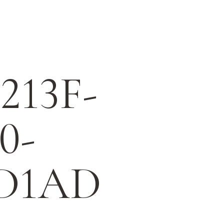
ABOUT US
213F-
studio ZINXについて
LESSON
0-
レッスン紹介
0D1AD
CAMPAIGN
キャンペーン