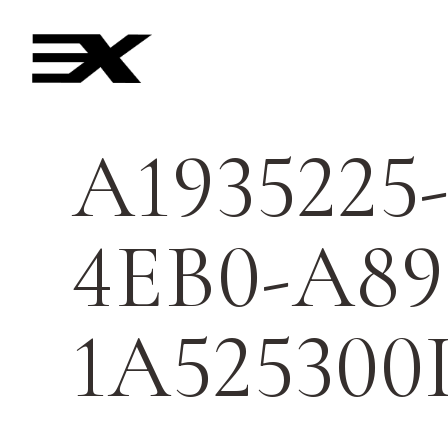
A1935225-
4EB0-A89
1A52530