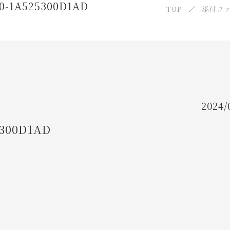
FLOW
90-1A525300D1AD
TOP
添付フ
ご利用の流れ
FAQ
よくあるご質問
2024/
INSTRUCTOR
5300D1AD
インストラクター紹介