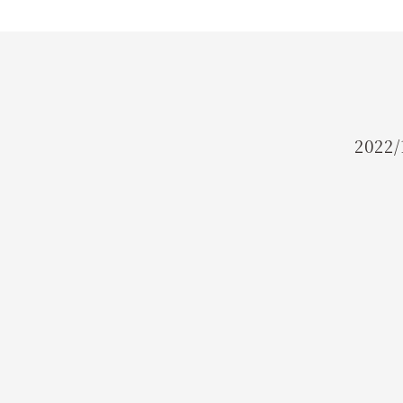
FLOW
ご利用の流れ
FAQ
よくあるご質問
2022/
INSTRUCTOR
インストラクター紹介