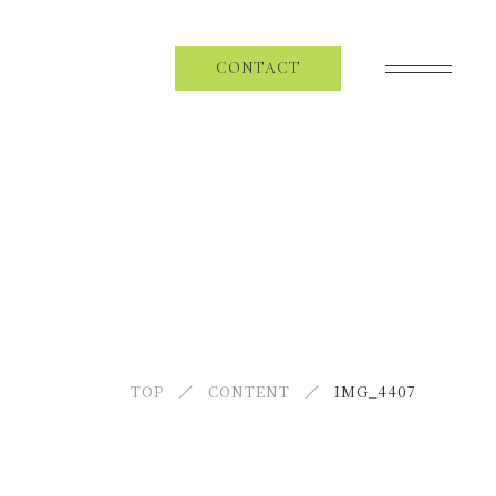
CONTACT
SCHEDULE
スケジュール
SPECIAL
KENTO MORIとZINX
NEWS
TOP
CONTENT
IMG_4407
ニュース