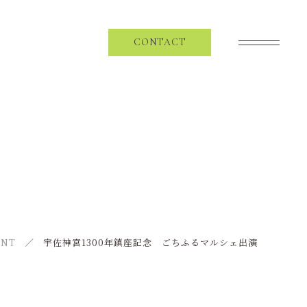
CONTACT
SCHEDULE
スケジュール
SPECIAL
KENTO MORIとZINX
NEWS
ENT
宇佐神宮1300年鎮座記念 ごちふるマルシェ出演
ニュース